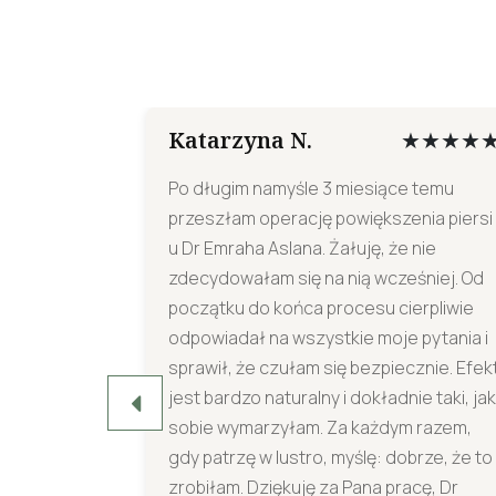
Katarzyna N.
★★★★★
★★★★
śmy u Dr
Po długim namyśle 3 miesiące temu
ejszenia
przeszłam operację powiększenia piersi
Przez cały
u Dr Emraha Aslana. Żałuję, że nie
 zespół
zdecydowałam się na nią wcześniej. Od
arannością.
początku do końca procesu cierpliwie
e wybieramy
odpowiadał na wszystkie moje pytania i
e jak
sprawił, że czułam się bezpiecznie. Efek
aprawdę
jest bardzo naturalny i dokładnie taki, jak
acy;
sobie wymarzyłam. Za każdym razem,
jem.
gdy patrzę w lustro, myślę: dobrze, że to
k.
zrobiłam. Dziękuję za Pana pracę, Dr