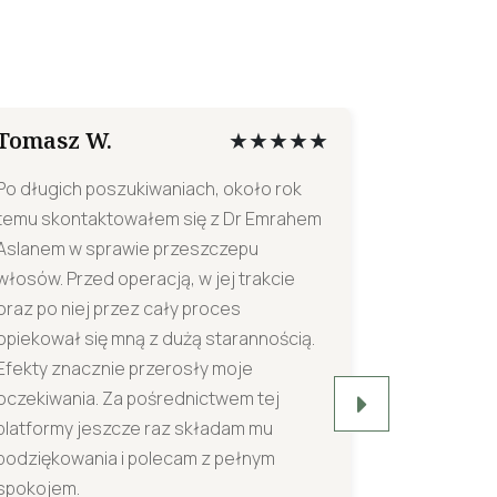
Tomasz W.
Ewa K.
★★★★★
Po długich poszukiwaniach, około rok
Poznałam D
temu skontaktowałem się z Dr Emrahem
mediom sp
Aslanem w sprawie przeszczepu
potem skon
włosów. Przed operacją, w jej trakcie
Otrzymała
oraz po niej przez cały proces
informacje
opiekował się mną z dużą starannością.
Około mies
Efekty znacznie przerosły moje
liposukcji 
oczekiwania. Za pośrednictwem tej
niesamowic
platformy jeszcze raz składam mu
tak krótkim
podziękowania i polecam z pełnym
poprawiła.
spokojem.
krótko, ko