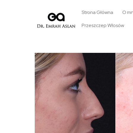
Strona Główna
O mn
Przeszczep Włosów