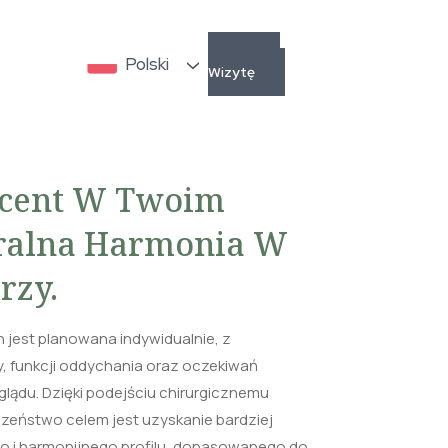
Umów
Polski
Wizytę
kcent W Twoim
uralna Harmonia W
rzy.
n jest planowana indywidualnie, z
, funkcji oddychania oraz oczekiwań
lądu. Dzięki podejściu chirurgicznemu
eństwo celem jest uzyskanie bardziej
 i harmonijnego profilu, dopasowanego do