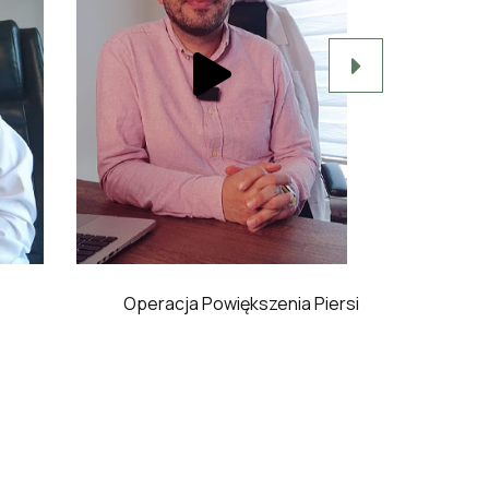
Operacja Powiększenia Piersi
Plastyka Br