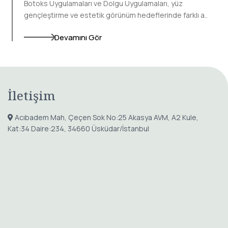
Rinoplasti ve Kapalı Rinoplasti, burun şeklini, yüz uyumunu
ve uygun hastalarda nefes alma fonksiyon..
Devamını Gör
İletişim
Acıbadem Mah, Çeçen Sok No:25 Akasya AVM, A2 Kule,
Kat:34 Daire:234, 34660 Üsküdar/İstanbul