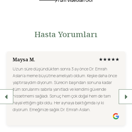
Tüm Videoları Gör
Hasta Yorumları
Eda K.
★★★★★
Rinoplasti ameliyatımı Dr. Emrah Aslan’a yaptırdım.
Burnumun yapay ya da fazla kalkık durmasından endişe
ediyordum; ancak kendisi tüm kaygılarımı sabırla dinledi.
Ameliyat sonrası tam istediğim gibi doğal görünümlü bir
burna sahip oldum. Çevremden en çok “Ameliyat olduğu
hiç anlaşılmıyor” yorumunu alıyorum. Süreç
düşündüğümden çok daha kolay geçti, ağrım olmadı.
Gönül rahatlığıyla tavsiye ederim.