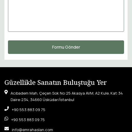
Güzellikle Sanatın Buluştuğu Yer
Acıbadem Mah, Çeçen Sok No:25 Akasya AVM, A2 Kule, Kat:34
Daire:234, 34660 Üsküdar/İstanbul
+90 553 883 09 75
+90 553 883 09 75
info@emrahaslan.com